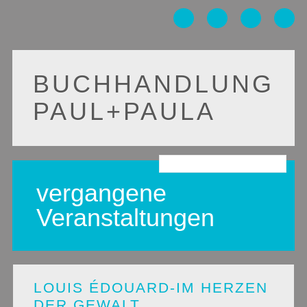
BUCHHANDLUNG
PAUL+PAULA
Main menu
Skip
to
vergangene
content
Veranstaltungen
LOUIS ÉDOUARD-IM HERZEN
DER GEWALT