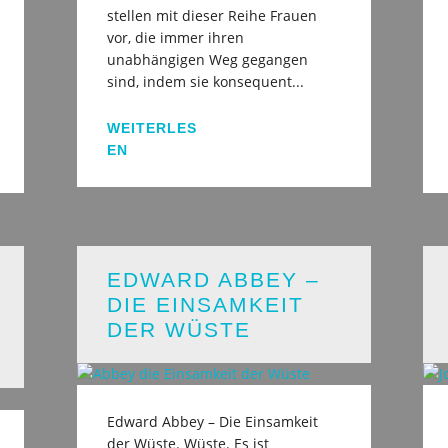
stellen mit dieser Reihe Frauen
vor, die immer ihren
unabhängigen Weg gegangen
sind, indem sie konsequent...
WEITERLES
EN
EDWARD ABBEY –
DIE EINSAMKEIT
DER WÜSTE
Edward Abbey – Die Einsamkeit
der Wüste. Wüste. Es ist