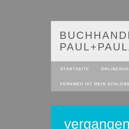
BUCHHAND
PAUL+PAUL
Main menu
Skip
STARTSEITE
ONLINESHO
to
content
FERNWEH IST MEIN SCHLÜS
vergangen