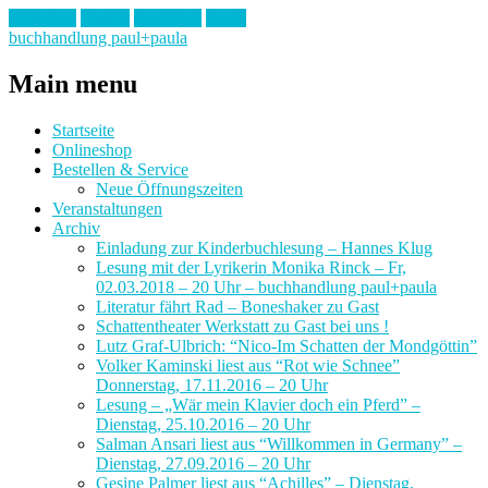
Facebook
Twitter
Instagram
Email
buchhandlung paul+paula
Main menu
Skip
Startseite
to
Onlineshop
content
Bestellen & Service
Neue Öffnungszeiten
Veranstaltungen
Archiv
Einladung zur Kinderbuchlesung – Hannes Klug
Lesung mit der Lyrikerin Monika Rinck – Fr,
02.03.2018 – 20 Uhr – buchhandlung paul+paula
Literatur fährt Rad – Boneshaker zu Gast
Schattentheater Werkstatt zu Gast bei uns !
Lutz Graf-Ulbrich: “Nico-Im Schatten der Mondgöttin”
Volker Kaminski liest aus “Rot wie Schnee”
Donnerstag, 17.11.2016 – 20 Uhr
Lesung – „Wär mein Klavier doch ein Pferd” –
Dienstag, 25.10.2016 – 20 Uhr
Salman Ansari liest aus “Willkommen in Germany” –
Dienstag, 27.09.2016 – 20 Uhr
Gesine Palmer liest aus “Achilles” – Dienstag,