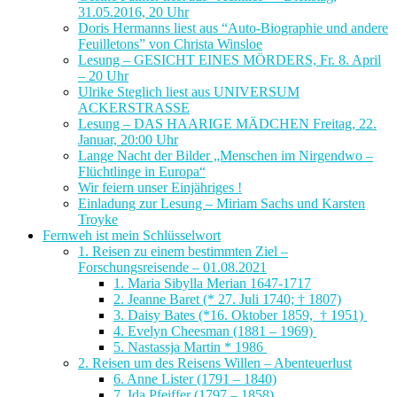
31.05.2016, 20 Uhr
Doris Hermanns liest aus “Auto-Biographie und andere
Feuilletons” von Christa Winsloe
Lesung – GESICHT EINES MÖRDERS, Fr. 8. April
– 20 Uhr
Ulrike Steglich liest aus UNIVERSUM
ACKERSTRASSE
Lesung – DAS HAARIGE MÄDCHEN Freitag, 22.
Januar, 20:00 Uhr
Lange Nacht der Bilder „Menschen im Nirgendwo –
Flüchtlinge in Europa“
Wir feiern unser Einjähriges !
Einladung zur Lesung – Miriam Sachs und Karsten
Troyke
Fernweh ist mein Schlüsselwort
1. Reisen zu einem bestimmten Ziel –
Forschungsreisende – 01.08.2021
1. Maria Sibylla Merian 1647-1717
2. Jeanne Baret (* 27. Juli 1740; † 1807)
3. Daisy Bates (*16. Oktober 1859, † 1951)
4. Evelyn Cheesman (1881 – 1969)
5. Nastassja Martin * 1986
2. Reisen um des Reisens Willen – Abenteuerlust
6. Anne Lister (1791 – 1840)
7. Ida Pfeiffer (1797 – 1858)