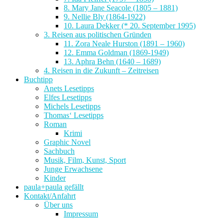
8. Mary Jane Seacole (1805 – 1881)
9. Nellie Bly (1864-1922)
10. Laura Dekker (* 20. September 1995)
3. Reisen aus politischen Gründen
11. Zora Neale Hurston (1891 – 1960)
12. Emma Goldman (1869-1949)
13. Aphra Behn (1640 – 1689)
4. Reisen in die Zukunft – Zeitreisen
Buchtipp
Anets Lesetipps
Elfes Lesetipps
Michels Lesetipps
Thomas‘ Lesetipps
Roman
Krimi
Graphic Novel
Sachbuch
Musik, Film, Kunst, Sport
Junge Erwachsene
Kinder
paula+paula gefällt
Kontakt/Anfahrt
Über uns
Impressum