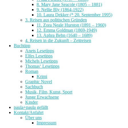
8. Mary Jane Seacole (1805 – 1881)
9. Nellie Bly (1864-1922)
10. Laura Dekker (* 20. September 1995)
3. Reisen aus politischen Gründen
11. Zora Neale Hurston (1891 – 1960)
12. Emma Goldman (1869-1949)
13. Aphra Behn (1640 – 1689)
4. Reisen in die Zukunft – Zeitreisen
Buchtipp
Anets Lesetipps
Elfes Lesetipps
Michels Lesetipps
Thomas‘ Lesetipps
Roman
Krimi
Graphic Novel
Sachbuch
Musik, Film, Kunst, Sport
Junge Erwachsene
Kinder
paula+paula gefällt
Kontakt/Anfahrt
Über uns
Impressum