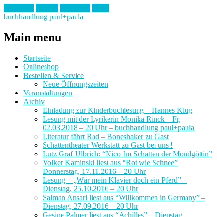
Facebook
Twitter
Instagram
Email
buchhandlung paul+paula
Main menu
Skip
Startseite
to
Onlineshop
content
Bestellen & Service
Neue Öffnungszeiten
Veranstaltungen
Archiv
Einladung zur Kinderbuchlesung – Hannes Klug
Lesung mit der Lyrikerin Monika Rinck – Fr,
02.03.2018 – 20 Uhr – buchhandlung paul+paula
Literatur fährt Rad – Boneshaker zu Gast
Schattentheater Werkstatt zu Gast bei uns !
Lutz Graf-Ulbrich: “Nico-Im Schatten der Mondgöttin”
Volker Kaminski liest aus “Rot wie Schnee”
Donnerstag, 17.11.2016 – 20 Uhr
Lesung – „Wär mein Klavier doch ein Pferd” –
Dienstag, 25.10.2016 – 20 Uhr
Salman Ansari liest aus “Willkommen in Germany” –
Dienstag, 27.09.2016 – 20 Uhr
Gesine Palmer liest aus “Achilles” – Dienstag,