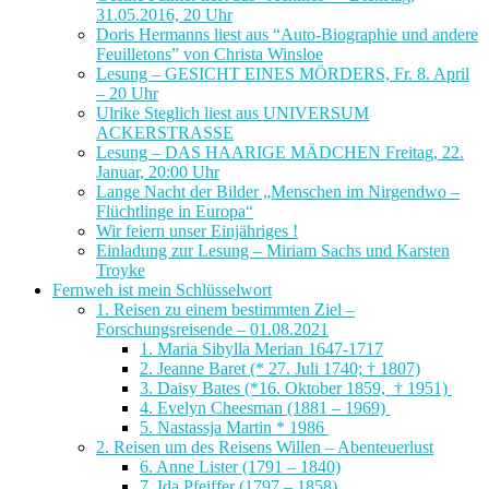
31.05.2016, 20 Uhr
Doris Hermanns liest aus “Auto-Biographie und andere
Feuilletons” von Christa Winsloe
Lesung – GESICHT EINES MÖRDERS, Fr. 8. April
– 20 Uhr
Ulrike Steglich liest aus UNIVERSUM
ACKERSTRASSE
Lesung – DAS HAARIGE MÄDCHEN Freitag, 22.
Januar, 20:00 Uhr
Lange Nacht der Bilder „Menschen im Nirgendwo –
Flüchtlinge in Europa“
Wir feiern unser Einjähriges !
Einladung zur Lesung – Miriam Sachs und Karsten
Troyke
Fernweh ist mein Schlüsselwort
1. Reisen zu einem bestimmten Ziel –
Forschungsreisende – 01.08.2021
1. Maria Sibylla Merian 1647-1717
2. Jeanne Baret (* 27. Juli 1740; † 1807)
3. Daisy Bates (*16. Oktober 1859, † 1951)
4. Evelyn Cheesman (1881 – 1969)
5. Nastassja Martin * 1986
2. Reisen um des Reisens Willen – Abenteuerlust
6. Anne Lister (1791 – 1840)
7. Ida Pfeiffer (1797 – 1858)