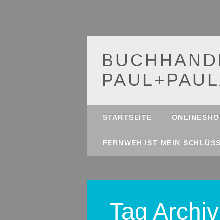
BUCHHAND
PAUL+PAUL
Main menu
Skip
STARTSEITE
ONLINESHO
to
content
FERNWEH IST MEIN SCHLÜS
Tag Archi