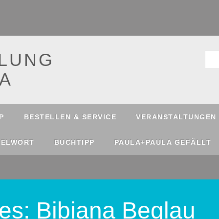
LUNG
A
P
BESTELLEN & SERVICE
VERANSTALTUNGEN
SELWORT
BUCHTIPP
PAULA+PAULA GEFÄLLT
ves:
Bibiana Beglau