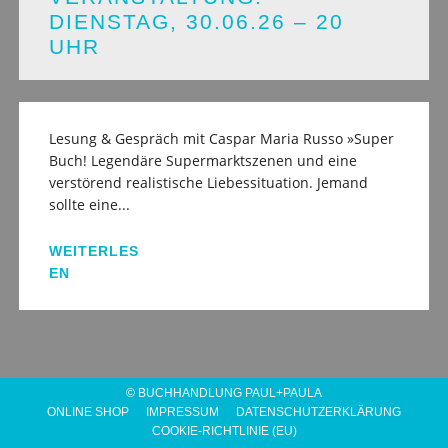
DIENSTAG, 30.06.26 – 20
UHR
Lesung & Gespräch mit Caspar Maria Russo »Super
Buch! Legendäre Supermarktszenen und eine
verstörend realistische Liebessituation. Jemand
sollte eine...
WEITERLES
EN
© BUCHHANDLUNG PAUL+PAULA
ONLINE SHOP
IMPRESSUM
DATENSCHUTZERKLÄRUNG
COOKIE-RICHTLINIE (EU)