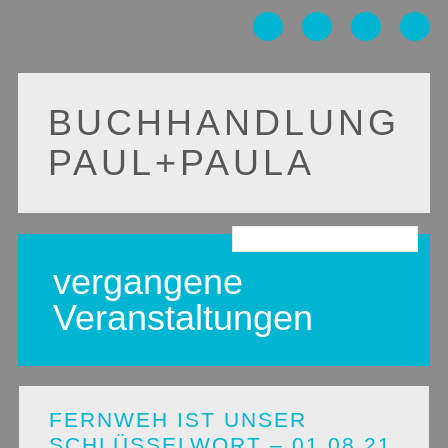
BUCHHANDLUNG
PAUL+PAULA
Main menu
Skip
to
vergangene
content
Veranstaltungen
FERNWEH IST UNSER
SCHLÜSSELWORT – 01.08.21