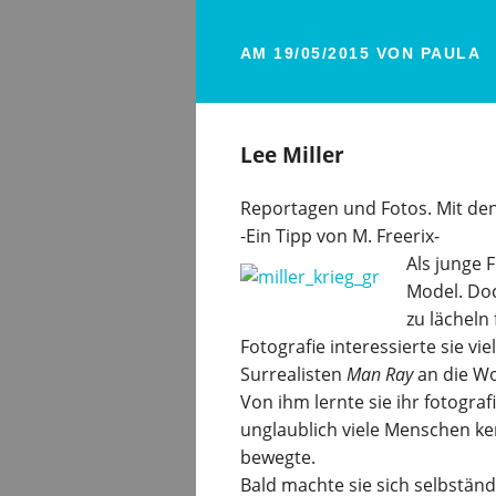
AM
19/05/2015
VON
PAULA
Lee Miller
Reportagen und Fotos. Mit den 
-Ein Tipp von M. Freerix-
Als junge 
Model. Do
zu lächeln
Fotografie interessierte sie vi
Surrealisten
Man Ray
an die Wo
Von ihm lernte sie ihr fotogr
unglaublich viele Menschen ke
bewegte.
Bald machte sie sich selbständ