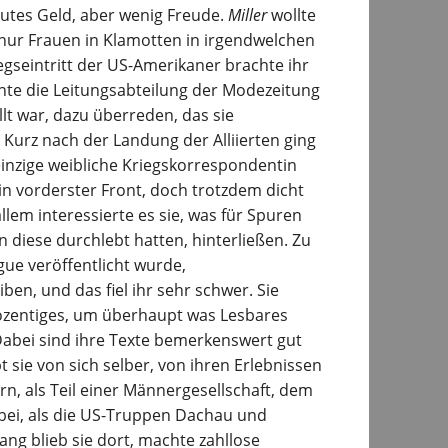
utes Geld, aber wenig Freude.
Miller
wollte
 nur Frauen in Klamotten in irgendwelchen
iegseintritt der US-Amerikaner brachte ihr
nnte die Leitungsabteilung der Modezeitung
llt war, dazu überreden, das sie
Kurz nach der Landung der Alliierten ging
einzige weibliche Kriegskorrespondentin
in vorderster Front, doch trotzdem dicht
lem interessierte es sie, was für Spuren
 diese durchlebt hatten, hinterließen. Zu
ogue veröffentlicht wurde,
ben, und das fiel ihr sehr schwer. Sie
ozentiges, um überhaupt was Lesbares
abei sind ihre Texte bemerkenswert gut
t sie von sich selber, von ihren Erlebnissen
rn, als Teil einer Männergesellschaft, dem
bei, als die US-Truppen Dachau und
g blieb sie dort, machte zahllose