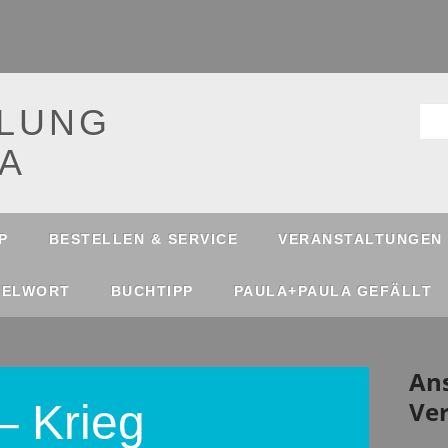
LUNG
A
P
BESTELLEN & SERVICE
VERANSTALTUNGEN
SELWORT
BUCHTIPP
PAULA+PAULA GEFÄLLT
An
Ve
– Krieg