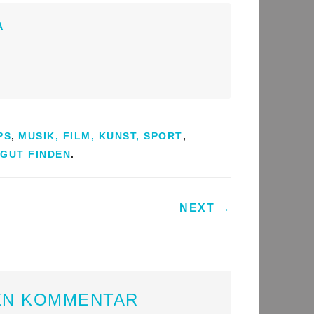
A
PS
,
MUSIK, FILM, KUNST, SPORT
,
 GUT FINDEN
.
ATION
NEXT
→
EN KOMMENTAR