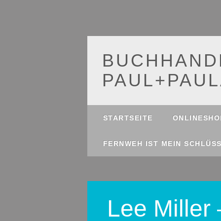
BUCHHAND
PAUL+PAUL
Main menu
Skip
STARTSEITE
ONLINESHO
to
content
FERNWEH IST MEIN SCHLÜS
Lee Miller 