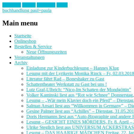
Facebook
Twitter
Instagram
Email
buchhandlung paul+paula
Main menu
Skip
Startseite
to
Onlineshop
content
Bestellen & Service
Neue Öffnungszeiten
Veranstaltungen
Archiv
Einladung zur Kinderbuchlesung – Hannes Klug
Lesung mit der Lyrikerin Monika Rinck – Fr, 02.03.201
Literatur fährt Rad – Boneshaker zu Gast
Schattentheater Werkstatt zu Gast bei uns !
Lutz Graf-Ulbrich: “Nico-Im Schatten der Mondgöttin”
Volker Kaminski liest aus “Rot wie Schnee” Donnerstag
Lesung – „Wär mein Klavier doch ein Pferd” – Dienstag
Salman Ansari liest aus “Willkommen in Germany” – Di
Gesine Palmer liest aus “Achilles” – Dienstag, 31.05.20
Doris Hermanns liest aus “Auto-Biographie und andere F
Lesung – GESICHT EINES MÖRDERS, Fr. 8. April – 
Ulrike Steglich liest aus UNIVERSUM ACKERSTRA
Lesung – DAS HAARIGE MÄDCHEN Freitag, 22. Janu