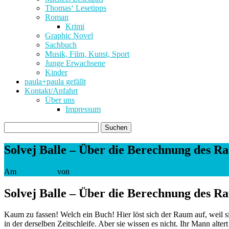
Thomas‘ Lesetipps
Roman
Krimi
Graphic Novel
Sachbuch
Musik, Film, Kunst, Sport
Junge Erwachsene
Kinder
paula+paula gefällt
Kontakt/Anfahrt
Über uns
Impressum
Suchen
nach:
Solvej Balle – Über die Berechnung des Ra
Am
03/05/2023
von
paula
Solvej Balle – Über die Berechnung des Ra
Kaum zu fassen! Welch ein Buch! Hier löst sich der Raum auf, weil si
in der derselben Zeitschleife. Aber sie wissen es nicht. Ihr Mann altert