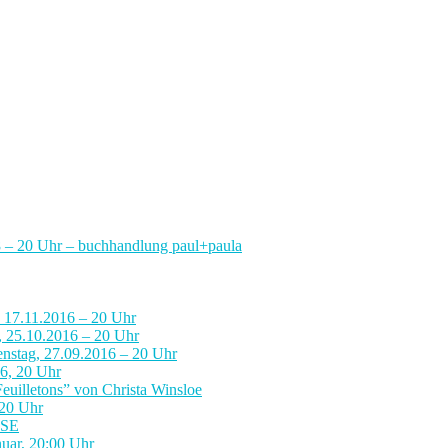
8 – 20 Uhr – buchhandlung paul+paula
, 17.11.2016 – 20 Uhr
, 25.10.2016 – 20 Uhr
enstag, 27.09.2016 – 20 Uhr
16, 20 Uhr
euilletons” von Christa Winsloe
20 Uhr
SSE
ar, 20:00 Uhr