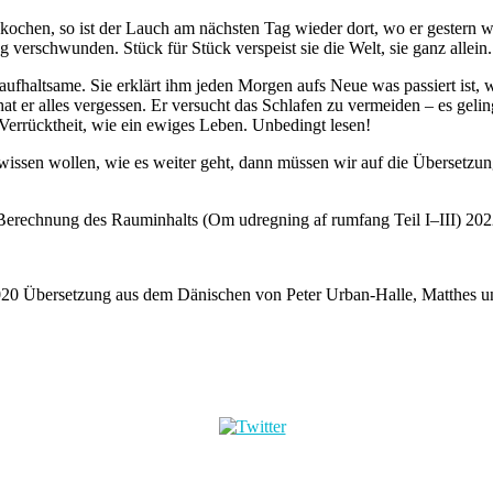
kochen, so ist der Lauch am nächsten Tag wieder dort, wo er gestern 
g verschwunden. Stück für Stück verspeist sie die Welt, sie ganz allein.
haltsame. Sie erklärt ihm jeden Morgen aufs Neue was passiert ist, was p
 er alles vergessen. Er versucht das Schlafen zu vermeiden – es gelingt
errücktheit, wie ein ewiges Leben. Unbedingt lesen!
wissen wollen, wie es weiter geht, dann müssen wir auf die Übersetz
die Berechnung des Rauminhalts (Om udregning af rumfang Teil I–III) 20
20 Übersetzung aus dem Dänischen von Peter Urban-Halle, Matthes un