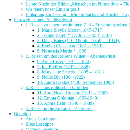
Lange Nacht der Bilder „Menschen im Nirgendwo – Flüc
Wir feiern unser Einjähriges !
Einladung zur Lesung – Miriam Sachs und Karsten Troy
Fernweh ist mein Schlüsselwort
1. Reisen zu einem bestimmten Ziel – Forschungsreisen
1. Maria Sibylla Merian 1647-1717
2. Jeanne Baret (* 27. Juli 1740; † 1807)
3. Daisy Bates (*16. Oktober 1859, † 1951)
4. Evelyn Cheesman (1881 – 1969)
5. Nastassja Martin * 1986
2. Reisen um des Reisens Willen – Abenteuerlust
6. Anne Lister (1791 – 1840)
7. Ida Pfeiffer (1797 – 1858)
8. Mary Jane Seacole (1805 – 1881)
9. Nellie Bly (1864-1922)
10. Laura Dekker (* 20. September 1995)
3. Reisen aus politischen Gründen
11. Zora Neale Hurston (1891 – 1960)
12. Emma Goldman (1869-1949)
13. Aphra Behn (1640 – 1689)
4. Reisen in die Zukunft – Zeitreisen
Buchtipp
Anets Lesetipps
Elfes Lesetipps
Michels Lesetipps