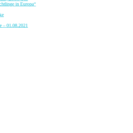
htlinge in Europa“
ke
de – 01.08.2021