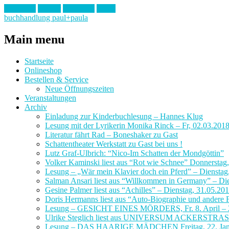
Facebook
Twitter
Instagram
Email
buchhandlung paul+paula
Main menu
Skip
Startseite
to
Onlineshop
content
Bestellen & Service
Neue Öffnungszeiten
Veranstaltungen
Archiv
Einladung zur Kinderbuchlesung – Hannes Klug
Lesung mit der Lyrikerin Monika Rinck – Fr, 02.03.201
Literatur fährt Rad – Boneshaker zu Gast
Schattentheater Werkstatt zu Gast bei uns !
Lutz Graf-Ulbrich: “Nico-Im Schatten der Mondgöttin”
Volker Kaminski liest aus “Rot wie Schnee” Donnerstag
Lesung – „Wär mein Klavier doch ein Pferd” – Dienstag
Salman Ansari liest aus “Willkommen in Germany” – Di
Gesine Palmer liest aus “Achilles” – Dienstag, 31.05.20
Doris Hermanns liest aus “Auto-Biographie und andere F
Lesung – GESICHT EINES MÖRDERS, Fr. 8. April – 
Ulrike Steglich liest aus UNIVERSUM ACKERSTRA
Lesung – DAS HAARIGE MÄDCHEN Freitag, 22. Janu