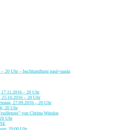
8 – 20 Uhr – buchhandlung paul+paula
, 17.11.2016 – 20 Uhr
, 25.10.2016 – 20 Uhr
enstag, 27.09.2016 – 20 Uhr
16, 20 Uhr
euilletons” von Christa Winsloe
20 Uhr
SSE
ar, 20:00 Uhr