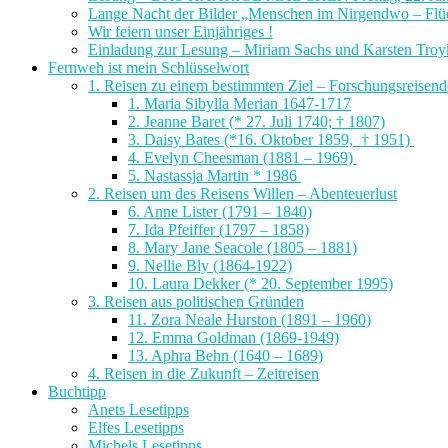
Lange Nacht der Bilder „Menschen im Nirgendwo – Flüc
Wir feiern unser Einjähriges !
Einladung zur Lesung – Miriam Sachs und Karsten Troy
Fernweh ist mein Schlüsselwort
1. Reisen zu einem bestimmten Ziel – Forschungsreisen
1. Maria Sibylla Merian 1647-1717
2. Jeanne Baret (* 27. Juli 1740; † 1807)
3. Daisy Bates (*16. Oktober 1859, † 1951)
4. Evelyn Cheesman (1881 – 1969)
5. Nastassja Martin * 1986
2. Reisen um des Reisens Willen – Abenteuerlust
6. Anne Lister (1791 – 1840)
7. Ida Pfeiffer (1797 – 1858)
8. Mary Jane Seacole (1805 – 1881)
9. Nellie Bly (1864-1922)
10. Laura Dekker (* 20. September 1995)
3. Reisen aus politischen Gründen
11. Zora Neale Hurston (1891 – 1960)
12. Emma Goldman (1869-1949)
13. Aphra Behn (1640 – 1689)
4. Reisen in die Zukunft – Zeitreisen
Buchtipp
Anets Lesetipps
Elfes Lesetipps
Michels Lesetipps