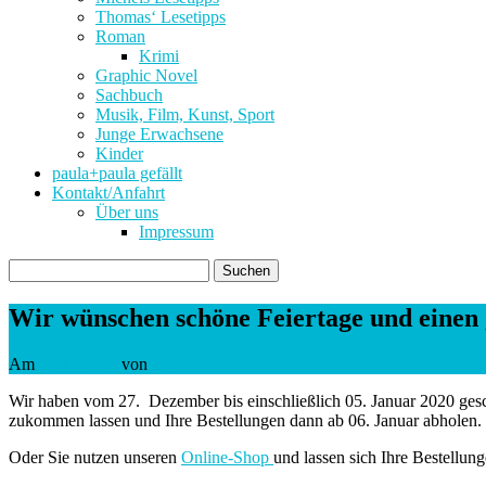
Thomas‘ Lesetipps
Roman
Krimi
Graphic Novel
Sachbuch
Musik, Film, Kunst, Sport
Junge Erwachsene
Kinder
paula+paula gefällt
Kontakt/Anfahrt
Über uns
Impressum
Suchen
nach:
Wir wünschen schöne Feiertage und einen g
Am
25/12/2019
von
paula
Wir haben vom 27. Dezember bis einschließlich 05. Januar 2020 gesc
zukommen lassen und Ihre Bestellungen dann ab 06. Januar abholen.
Oder Sie nutzen unseren
Online-Shop
und lassen sich Ihre Bestellun