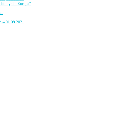
htlinge in Europa“
ke
de – 01.08.2021