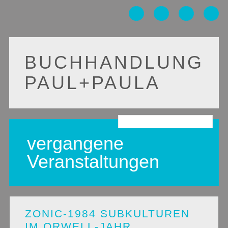
BUCHHANDLUNG
PAUL+PAULA
Main menu
Skip
to
vergangene
content
Veranstaltungen
ZONIC-1984 SUBKULTUREN
IM ORWELL-JAHR